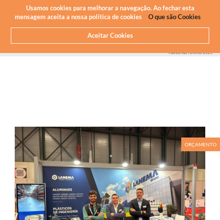
Newsletter
PT
Usamos cookies para melhorar a navegação. Ao fechar esta
mensagem aceita a nossa política de cookies
O que são Cookies
Aceitar Cookies
HOME
SOBRE NÓS
NOTICIAS
FEIRAS E EVENTOS
GRUPO LANEMA NA ADVANCED
MANUFACTURING 2025
ORÇAMENTO