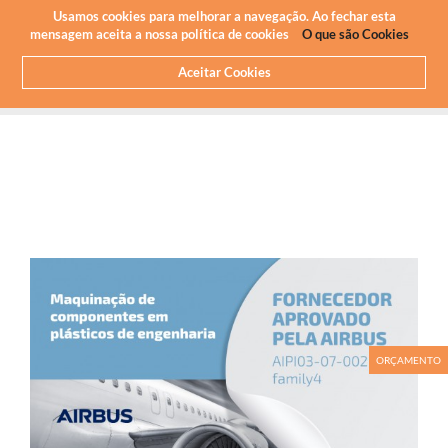
Newsletter
PT
Usamos cookies para melhorar a navegação. Ao fechar esta
mensagem aceita a nossa política de cookies
O que são Cookies
Aceitar Cookies
HOME
SOBRE NÓS
NOTICIAS
ARTIGOS E IMPRENSA
FORNECEDOR APROVADO PELA AIRBUS
ORÇAMENTO