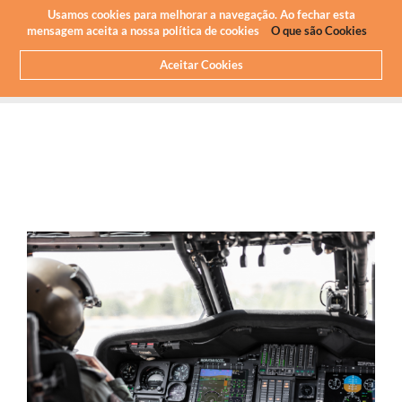
Usamos cookies para melhorar a navegação. Ao fechar esta
mensagem aceita a nossa política de cookies
O que são Cookies
Aceitar Cookies
HOME
SOBRE NÓS
NOTICIAS
ARTIGOS E IMPRENSA
TECNOLANEMA OBTÉM CREDENCIAÇÃO DE SEG