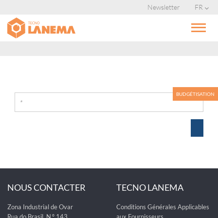
Newsletter
FR
BUDGÉTISATION
NOUS CONTACTER
TECNO LANEMA
Zona Industrial de Ovar
Conditions Générales Applicables
Rua do Brasil, N.º 143
aux Fournisseurs