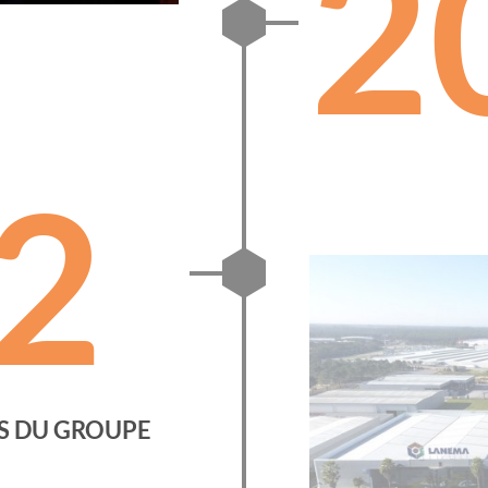
2
2
NS DU GROUPE