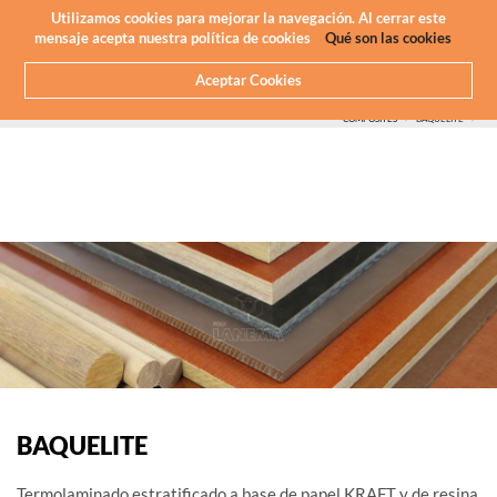
Newsletter
ES
Utilizamos cookies para mejorar la navegación. Al cerrar este
mensaje acepta nuestra política de cookies
Qué son las cookies
Aceptar Cookies
HOME
QUE HACEMOS
MECANIZADO CNC - PLÁSTICOS
PLASTICOS QUE MAQUINAMOS
COMPOSITES
BAQUELITE
BAQUELITE
Termolaminado estratificado a base de papel KRAFT y de resina