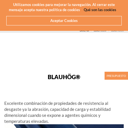
Newsletter
ES
Utilizamos cookies para mejorar la navegación. Al cerrar este
mensaje acepta nuestra política de cookies
Qué son las cookies
Aceptar Cookies
HOME
QUE HACEMOS
MECANIZADO CNC - PLÁSTICOS
PLASTICOS QUE MAQUINAMOS
MARCAS
LANEMA
BLAUHOG®
BLAUHÖG®
BLAUHÖG®
PRESUPUESTO
Excelente combinación de propiedades de resistencia al
desgaste ya la abrasión, capacidad de carga y estabilidad
dimensional cuando se expone a agentes químicos y
temperaturas elevadas.