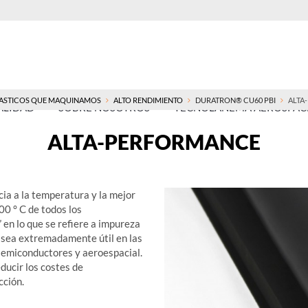
ASTICOS QUE MAQUINAMOS
ALTO RENDIMIENTO
DURATRON® CU60 PBI
ALTA
ALIDAD
SOBRE NOSOTROS
TECNOLANEMA AEROSPACE
ALTA-PERFORMANCE
ia a la temperatura y la mejor
0 ° C de todos los
en lo que se refiere a impureza
l sea extremadamente útil en las
 semiconductores y aeroespacial.
ucir los costes de
cción.