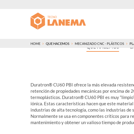
HOME
QUE HACEMOS
MECANIZADO CNC - PLÁSTICOS
PL
QUE HACEMOS
C
Duratron® CU60 PBI ofrece la más elevada resistenc
retención de propiedades mecánicas por encima de 20
termoplásticos. Duratron® CU60 PBI es muy “limpio” 
iónica. Estas características hacen que este materia
industrias de alta tecnología, como las industrias de
Normalmente se usa en componentes críticos para red
mantenimiento y obtener un valioso tiempo de produ