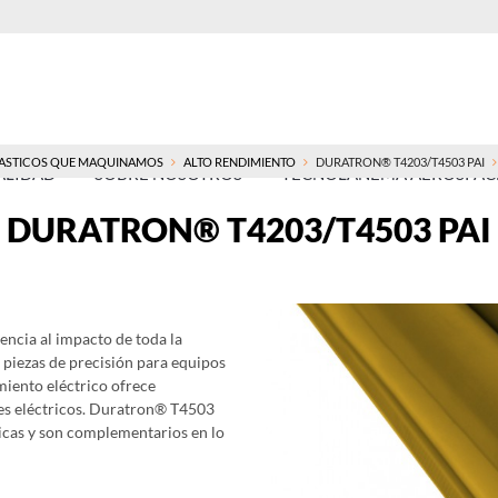
ASTICOS QUE MAQUINAMOS
ALTO RENDIMIENTO
DURATRON® T4203/T4503 PAI
ALIDAD
SOBRE NOSOTROS
TECNOLANEMA AEROSPACE
DURATRON® T4203/T4503 PAI
encia al impacto de toda la
piezas de precisión para equipos
miento eléctrico ofrece
es eléctricos. Duratron® T4503
icas y son complementarios en lo