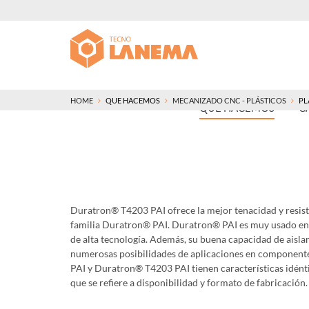
HOME
QUE HACEMOS
MECANIZADO CNC - PLÁSTICOS
PL
QUE HACEMOS
C
Duratron® T4203 PAI ofrece la mejor tenacidad y resist
familia Duratron® PAI. Duratron® PAI es muy usado en 
de alta tecnología. Además, su buena capacidad de aisla
numerosas posibilidades de aplicaciones en component
PAI y Duratron® T4203 PAI tienen características idént
que se refiere a disponibilidad y formato de fabricación.