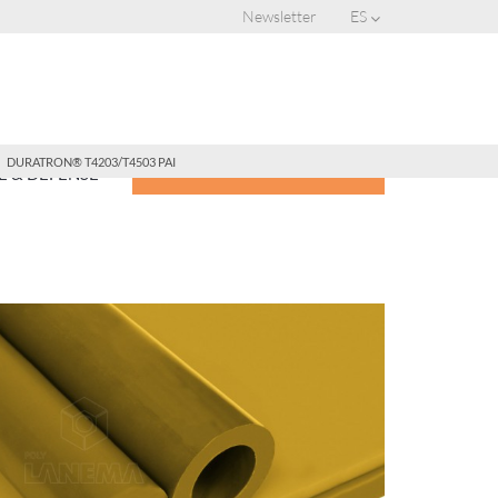
Newsletter
ES
DURATRON® T4203/T4503 PAI
CONSIGUE UNA COTIZACIÓN
 & DEFENSE