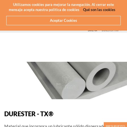
Newsletter
ES
Utilizamos cookies para mejorar la navegación. Al cerrar este
mensaje acepta nuestra política de cookies
Qué son las cookies
Aceptar Cookies
HOME
QUE HACEMOS
MECANIZADO CNC - PLÁSTICOS
PLASTICOS QUE MAQUINAMOS
MARCAS
LANEMA
DURESTER-TX®
DURESTER - TX®
Material que incorpora un lubricante sólido dispersado
PRESUPUESTO