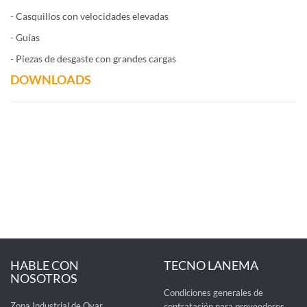
- Casquillos con velocidades elevadas
- Guías
- Piezas de desgaste con grandes cargas
DOWNLOADS
HABLE CON
TECNO LANEMA
NOSOTROS
Condiciones generales de
Zona Industrial de Ovar
contratación para proveedores