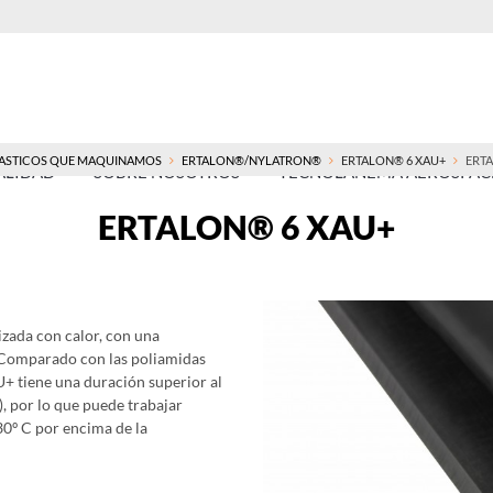
ASTICOS QUE MAQUINAMOS
ERTALON®/NYLATRON®
ERTALON® 6 XAU+
ERTA
ALIDAD
SOBRE NOSOTROS
TECNOLANEMA AEROSPACE
ERTALON® 6 XAU+
zada con calor, con una
. Comparado con las poliamidas
+ tiene una duración superior al
, por lo que puede trabajar
30º C por encima de la