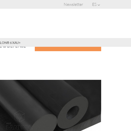
Newsletter
ES
LON® 6 XAU+
CONSIGUE UNA COTIZACIÓN
 & DEFENSE