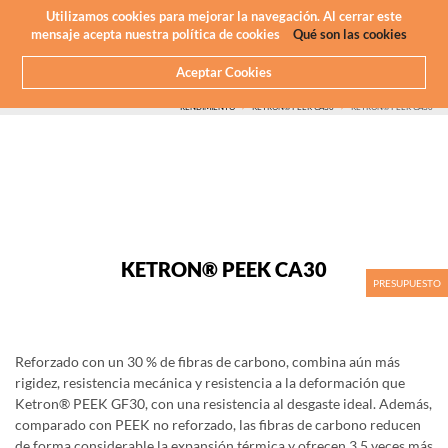
Newsletter
ES
Utilizamos cookies para mejorar la navegación. Al cerrar este
mensaje acepta nuestra política de cookies
Qué son las cookies
Aceptar Cookies
HOME
QUE HACEMOS
MECANIZADO CNC - PLÁSTICOS
PLASTICOS QUE MAQUINAMOS
ALTO
RENDIMIENTO
KETRON® PEEK CA30
KETRON® PEEK CA30
KETRON® PEEK CA30
PRESUPUESTO
Reforzado con un 30 % de fibras de carbono, combina aún más
rigidez, resistencia mecánica y resistencia a la deformación que
Ketron® PEEK GF30, con una resistencia al desgaste ideal. Además,
comparado con PEEK no reforzado, las fibras de carbono reducen
de forma considerable la expansión térmica y ofrecen 3,5 veces más