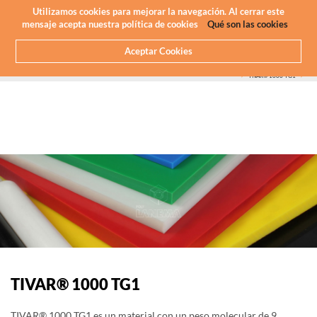
Newsletter
ES
Utilizamos cookies para mejorar la navegación. Al cerrar este
mensaje acepta nuestra política de cookies
Qué son las cookies
Aceptar Cookies
HOME
QUE HACEMOS
MECANIZADO CNC - PLÁSTICOS
PLASTICOS QUE MAQUINAMOS
TIVAR®
TIVAR® 1000 TG1
TIVAR® 1000 TG1
TIVAR® 1000 TG1 es un material con un peso molecular de 9