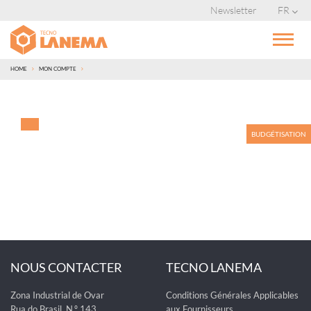
Newsletter
FR
HOME
MON COMPTE
BUDGÉTISATION
NOUS CONTACTER
TECNO LANEMA
Zona Industrial de Ovar
Conditions Générales Applicables
Rua do Brasil, N.º 143
aux Fournisseurs