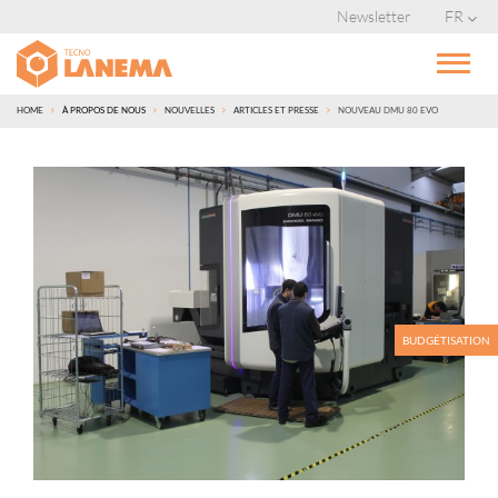
Newsletter
FR
HOME
À PROPOS DE NOUS
NOUVELLES
ARTICLES ET PRESSE
NOUVEAU DMU 80 EVO
BUDGÉTISATION