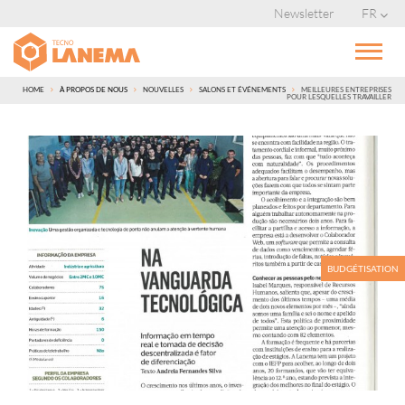
Newsletter
FR
HOME
À PROPOS DE NOUS
NOUVELLES
SALONS ET ÉVÉNEMENTS
MEILLEURES ENTREPRISES
POUR LESQUELLES TRAVAILLER
BUDGÉTISATION