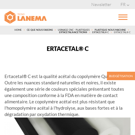
Newsletter
FR
HOME
CE QUE NOUS FAISONS
USINAGE CNC - PLASTIQUES
PLASTIQUE NOUS MACHINE
ERTACETAL®/ACETRON®
ERTACETAL® C
ERTACETAL® C
ERTACETAL® C
Ertacetal® C est la qualité acétal du copolymère Quadrant.
BUDGÉTISATION
Outre les nuances standard naturelles et noires, il existe
également une série de couleurs spéciales présentant toutes
une composition conforme à la FDA en matière de contact
alimentaire. Le copolymère acétal est plus résistant que
l'homopolymère acétal à l'hydrolyse, aux bases fortes et à la
dégradation par oxydation thermique.