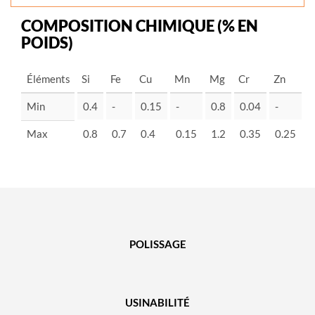
COMPOSITION CHIMIQUE (% EN
POIDS)
Éléments
Si
Fe
Cu
Mn
Mg
Cr
Zn
-
Min
0.4
-
0.15
-
0.8
0.04
-
-
Max
0.8
0.7
0.4
0.15
1.2
0.35
0.25
POLISSAGE
USINABILITÉ