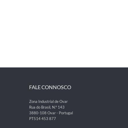
FALE CONNOSCO
Zona Industrial de Ovar
Rua do Brasil, N.º 143
3880-108 Ovar - Portugal
PT514 453 877