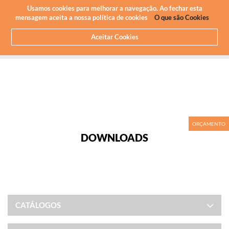
Newsletter
PT
Usamos cookies para melhorar a navegação. Ao fechar esta
mensagem aceita a nossa política de cookies
O que são Cookies
Aceitar Cookies
HOME
DOWNLOADS
ORÇAMENTO
DOWNLOADS
CATÁLOGOS