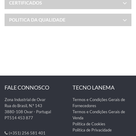
CERTIFICADOS
POLITICA DA QUALIDADE
FALE CONNOSCO
TECNO LANEMA
Zona Industrial de Ovar
Termos e Condições Gerais de
Rua do Brasil, N.º 143
Fornecedores
3880-108 Ovar - Portugal
Termos e Condições Gerais de
PT514 453 877
Venda
Política de Cookies
Politica de Privacidade
(+351) 256 581 401