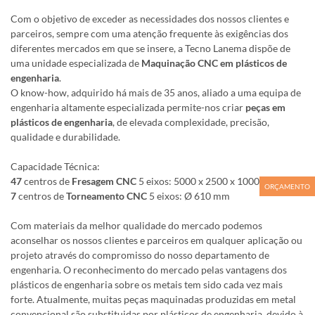
Com o objetivo de exceder as necessidades dos nossos clientes e
parceiros, sempre com uma atenção frequente às exigências dos
diferentes mercados em que se insere, a Tecno Lanema dispõe de
uma unidade especializada de
Maquinação CNC em plásticos de
engenharia
.
O know-how, adquirido há mais de 35 anos, aliado a uma equipa de
engenharia altamente especializada permite-nos criar
peças em
plásticos de engenharia
, de elevada complexidade, precisão,
qualidade e durabilidade.
Capacidade Técnica:
47
centros de
Fresagem CNC
5 eixos: 5000 x 2500 x 1000 mm
ORÇAMENTO
7
centros de
Torneamento CNC
5 eixos: Ø 610 mm
Com materiais da melhor qualidade do mercado podemos
aconselhar os nossos clientes e parceiros em qualquer aplicação ou
projeto através do compromisso do nosso departamento de
engenharia. O reconhecimento do mercado pelas vantagens dos
plásticos de engenharia sobre os metais tem sido cada vez mais
forte. Atualmente, muitas peças maquinadas produzidas em metal
convencional são substituidas por plásticos de engenharia, devido à