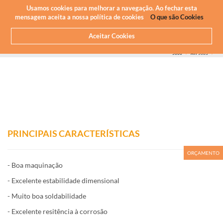
Newsletter
PT
Usamos cookies para melhorar a navegação. Ao fechar esta
mensagem aceita a nossa política de cookies
O que são Cookies
Aceitar Cookies
HOME
O QUE FAZEMOS
MAQUINAÇÃO CNC - ALUMÍNIOS
ALUMÍNIO QUE MAQUINAMOS
SÉRIE
5000
AW 5083
PRINCIPAIS CARACTERÍSTICAS
ORÇAMENTO
- Boa maquinação
- Excelente estabilidade dimensional
- Muito boa soldabilidade
- Excelente resitência à corrosão