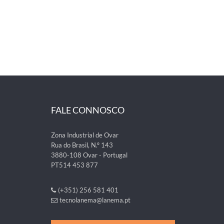
FALE CONNOSCO
Zona Industrial de Ovar
Rua do Brasil, N.º 143
3880-108 Ovar - Portugal
PT514 453 877
(+351) 256 581 401
tecnolanema@lanema.pt