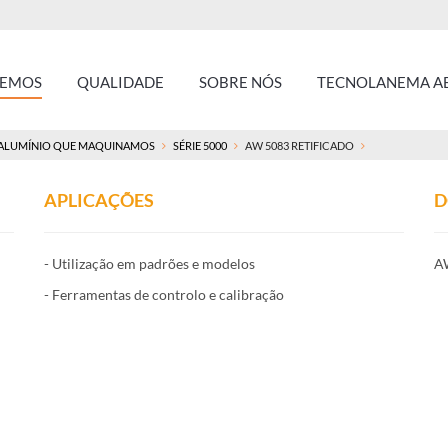
ZEMOS
QUALIDADE
SOBRE NÓS
TECNOLANEMA AE
ALUMÍNIO QUE MAQUINAMOS
SÉRIE 5000
AW 5083 RETIFICADO
APLICAÇÕES
D
- Utilização em padrões e modelos
AW
- Ferramentas de controlo e calibração