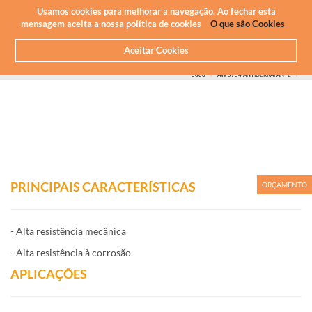
Newsletter
PT
Usamos cookies para melhorar a navegação. Ao fechar esta
mensagem aceita a nossa política de cookies
O que são Cookies
Aceitar Cookies
HOME
O QUE FAZEMOS
MAQUINAÇÃO CNC - ALUMÍNIOS
ALUMÍNIO QUE MAQUINAMOS
SÉRIE
5000
AW 5754 ANTIDERRAPANTE
PRINCIPAIS CARACTERÍSTICAS
ORÇAMENTO
- Alta resistência mecânica
- Alta resistência à corrosão
APLICAÇÕES