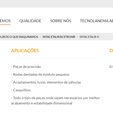
ZEMOS
QUALIDADE
SOBRE NÓS
TECNOLANEMA AE
PLÁSTICO QUE MAQUINAMOS
ERTACETAL®/ACETRON®
ERTACETAL® H
APLICAÇÕES
D
- Peças de precisão
Er
- Rodas dentadas de módulo pequeno
- Acoplamentos, luvas, elementos de válvulas
- Casquilhos
- Todo o tipo de peças onde sejam necessários um melhor
acabamento e estabilidade dimensional