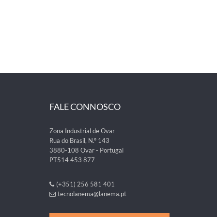
FALE CONNOSCO
Zona Industrial de Ovar
Rua do Brasil, N.º 143
3880-108 Ovar - Portugal
PT514 453 877
(+351) 256 581 401
tecnolanema@lanema.pt