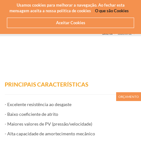
Newsletter
PT
Usamos cookies para melhorar a navegação. Ao fechar esta
mensagem aceita a nossa política de cookies
O que são Cookies
Aceitar Cookies
HOME
O QUE FAZEMOS
MAQUINAÇÃO CNC - PLÁSTICOS
PLÁSTICO QUE MAQUINAMOS
MARCAS
LANEMA
SODER® OL
PRINCIPAIS CARACTERÍSTICAS
ORÇAMENTO
- Excelente resistência ao desgaste
- Baixo coeficiente de atrito
- Maiores valores de PV (pressão/velocidade)
- Alta capacidade de amortecimento mecânico