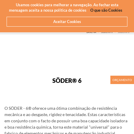
Newsletter
PT
Usamos cookies para melhorar a navegação. Ao fechar esta
mensagem aceita a nossa política de cookies
O que são Cookies
Aceitar Cookies
HOME
O QUE FAZEMOS
MAQUINAÇÃO CNC - PLÁSTICOS
PLÁSTICO QUE MAQUINAMOS
MARCAS
LANEMA
SODER® 6
SÖDER® 6
SÖDER® 6
ORÇAMENTO
O SÖDER - 6® oferece uma ótima combinação de resistência
mecânica e ao desgaste, rigidez e tenacidade. Estas características
em conjunto com o facto de possuir uma boa capacidade isoladora
e boa resistência química, torna este material "universal" para o
fabrico de elementos mecânicos e de manutenção industrial.